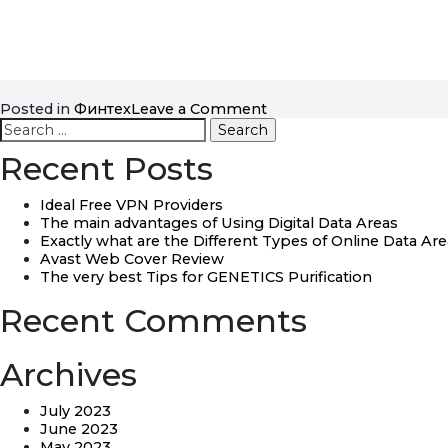
on
Posted in
Финтех
Leave a Comment
Search
Заработок
for:
криптовалюты
Recent Posts
на
бирже
Biswap
Ideal Free VPN Providers
DEX
The main advantages of Using Digital Data Areas
Exactly what are the Different Types of Online Data Ar
Avast Web Cover Review
The very best Tips for GENETICS Purification
Recent Comments
Archives
July 2023
June 2023
May 2023