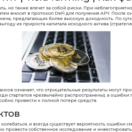
ь, но также влечет за собой риски. При неблагоприятн
затем вносит в протокол DeFi для получения APY. После 
 токена, предлагающих более высокую доходность. По сут
ыгоду из прироста капитала исходного актива (стратеги
нсов означает, что отрицательные результаты могут п
среди стартапов чрезвычайно распространены), а ошибки
собно привести к полной потере средств.
ктов
 колебаться, и всегда существует вероятность ошибки с
о провести собственное исследование и инвестировать т