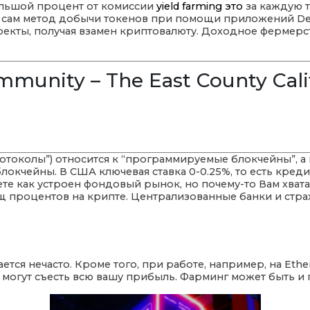
большой процент от комиссии
yield farming это
за каждую т
о сам метод добычи токенов при помощи приложений DeF
оекты, получая взамен криптовалюту. Доходное фермерств
mmunity – The East County Cali
токолы”) относится к “программируемые блокчейны”, а н
окчейны. В США ключевая ставка 0-0.25%, то есть креди
те как устроен фондовый рынок, но почему-то Вам хватае
щ процентов на крипте. Централизованные банки и стра
ается нечасто. Кроме того, при работе, например, на Eth
 могут съесть всю вашу прибыль. Фарминг может быть и п