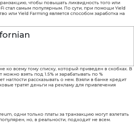
ранзакцию, чтобы повышать ликвидность того или
i стал самым популярным. По сути, при помощи Yield
о или Yield Farming является способом заработка на
fornian
е ко всему тому списку, который приведен в скобках. В
т можно взять под 1.5% и зарабатывать по %
т наглости рассказывать о нем. Взяли в банке кредит
ховые тратят деньги на рекламу для привлечения
ereum, одни только платы за транзакцию могут взлетать
опулярен, но, в реальности, подходит не всем.