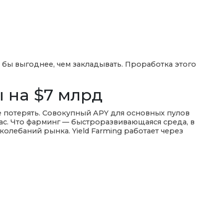
о бы выгоднее, чем закладывать. Проработка этого
 на $7 млрд
бе потерять. Совокупный APY для основных пулов
ас. Что фарминг — быстроразвивающаяся среда, в
олебаний рынка. Yield Farming работает через