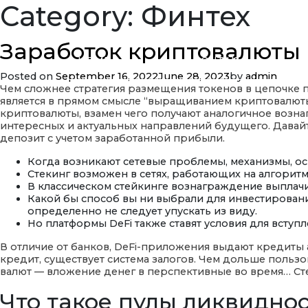
Category:
Финтех
Заработок криптовалюты 
HOME
ABOUT US
Posted on
September 16, 2022
June 28, 2023
by
admin
Чем сложнее стратегия размещения токенов в цепочке 
является в прямом смысле “выращиванием криптовалюты
криптовалюты, взамен чего получают аналогичное вознаг
интересных и актуальных направлений будущего. Давайте
депозит с учетом заработанной прибыли.
Когда возникают сетевые проблемы, механизмы, о
Стекинг возможен в сетях, работающих на алгоритма
В классическом стейкинге вознаграждение выплачи
Какой бы способ вы ни выбрали для инвестирования 
определенно не следует упускать из виду.
Но платформы DeFi также ставят условия для вступ
В отличие от банков, DeFi-приложения выдают кредиты 
кредит, существует система залогов. Чем дольше польз
валют — вложение денег в перспективные во время… Стек
Что такое пулы ликвидности