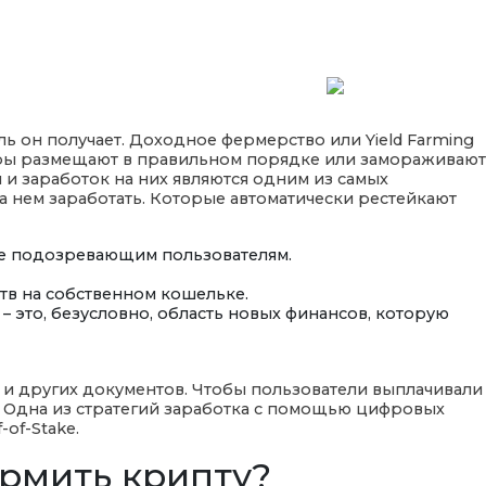
BOOK ONLINE
CONTACT US
 он получает. Доходное фермерство или Yield Farming
еры размещают в правильном порядке или замораживают
 и заработок на них являются одним из самых
на нем заработать. Которые автоматически рестейкают
не подозревающим пользователям.
тв на собственном кошельке.
– это, безусловно, область новых финансов, которую
и и других документов. Чтобы пользователи выплачивали
в. Одна из стратегий заработка с помощью цифровых
of-Stake.
рмить крипту?⁠⁠