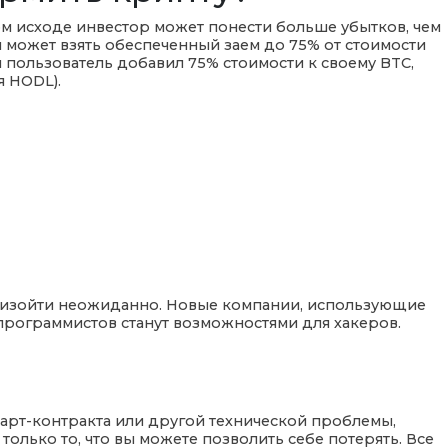
ом исходе инвестор может понести больше убытков, чем
он может взять обеспеченный заем до 75% от стоимости
и пользователь добавил 75% стоимости к своему BTC,
я HODL).
роизойти неожиданно. Новые компании, использующие
 программистов станут возможностями для хакеров.
март-контракта или другой технической проблемы,
олько то, что вы можете позволить себе потерять. Все