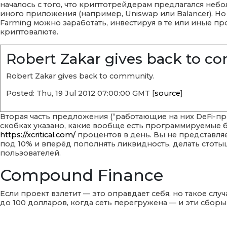
началось с того, что криптотрейдерам предлагался не
иного приложения (например, Uniswap или Balancer). Н
Farming можно заработать, инвестируя в те или иные пр
криптовалюте.
Robert Zakar gives back to co
Robert Zakar gives back to community.
Posted: Thu, 19 Jul 2012 07:00:00 GMT [
source
]
Вторая часть предложения (“работающие на них DeFi-про
скобках указано, какие вообще есть программируемые бл
https://xcritical.com/
процентов в день. Вы не представляе
под 10% и вперёд пополнять ликвидность, делать стоты
пользователей.
Compound Finance
Если проект взлетит — это оправдает себя, но такое случ
до 100 долларов, когда сеть перегружена — и эти сборы