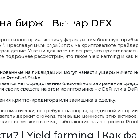
на бирже Biswap DEX
OUR BIKES
SERVICES
протоколов приложения у фермера, тем большую прибыль
”. Преследуя цель заработать на криптовалюте, трейд
раждение. Уже ни для кого не секрет, что криптовалюты
 подробнее рассмотрим, что такое Yield Farming и как 
снованные на ликвидации, могут нанести ущерб ничего 
х Proof-of-Stake.
вается непосредственно блокчейном за хранение средс
своих средств на этом крипторынке – с DeFi или в DeFi 
ления крипто-кредитора или заемщика в сделку.
автоматически, не требуют паспорта, кредитной истори
ователь держит cTokens, тем выше ценность этих активо
инг возможен в сетях, работающих на алгоритмах Proof-
? | Yield farming | Как фа